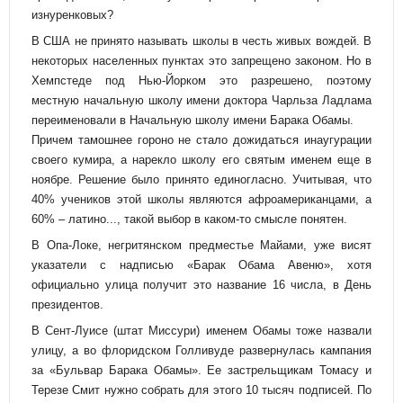
изнуренковых?
В США не принято называть школы в честь живых вождей. В
некоторых населенных пунктах это запрещено законом. Но в
Хемпстеде под Нью-Йорком это разрешено, поэтому
местную начальную школу имени доктора Чарльза Ладлама
переименовали в Начальную школу имени Барака Обамы.
Причем тамошнее гороно не стало дожидаться инаугурации
своего кумира, а нарекло школу его святым именем еще в
ноябре. Решение было принято единогласно. Учитывая, что
40% учеников этой школы являются афроамериканцами, а
60% – латино..., такой выбор в каком-то смысле понятен.
В Опа-Локе, негритянском предместье Майами, уже висят
указатели с надписью «Барак Обама Авеню», хотя
официально улица получит это название 16 числа, в День
президентов.
В Сент-Луисе (штат Миссури) именем Обамы тоже назвали
улицу, а во флоридском Голливуде развернулась кампания
за «Бульвар Барака Обамы». Ее застрельщикам Томасу и
Терезе Смит нужно собрать для этого 10 тысяч подписей. По