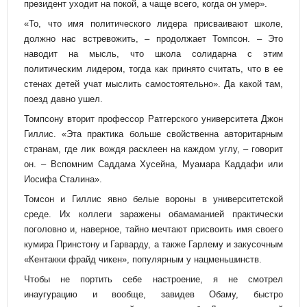
президент уходит на покой, а чаще всего, когда он умер».
«То, что имя политического лидера присваивают школе,
должно нас встревожить, – продолжает Томпсон. – Это
наводит на мысль, что школа солидарна с этим
политическим лидером, тогда как принято считать, что в ее
стенах детей учат мыслить самостоятельно». Да какой там,
поезд давно ушел.
Томпсону вторит профессор Ратгерского университета Джон
Гиллис. «Эта практика больше свойственна авторитарным
странам, где лик вождя расклеен на каждом углу, – говорит
он. – Вспомним Саддама Хусейна, Муамара Каддафи или
Иосифа Сталина».
Томсон и Гиллис явно белые вороны в университетской
среде. Их коллеги заражены обамаманией практически
поголовно и, наверное, тайно мечтают присвоить имя своего
кумира Принстону и Гарварду, а также Гарлему и закусочным
«Кентакки фрайд чикен», популярным у нацменьшинств.
Чтобы не портить себе настроение, я не смотрел
инаугурацию и вообще, завидев Обаму, быстро