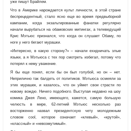
уже пишут Брайлем.
Что в Америке нарождается культ личности, в этой стране
беспрецедентный, стало ясно еще во время предвыборной
кампании, когда экзальтированные фанатки регулярно
начали вырубаться на обамовских митингах, а телеведущий
Крис Мэтьюс признался, что когда он слушает Обаму, по
ноге у него бегают мурашки.
«Интересно, в какую сторону?» – начали ехидничать злые
языки, а я Мэтьюса с тех пор смотреть избегал, потому что
потерял к нему уважение.
Я бы еще понял, если бы он был голубой, но он – нет.
Неприлично так балдеть от политиков. Мэтьюса осмеяли за
этих мурашек, и казалось, что он уймет свои страсти по
новому вождю. Ничего подобного. Выступая недавно на шоу
комика Джея Лено, имеющего, кажется, самую большую
челюсть в мире, 62-летний Мэтьюс несколько раз
восторженно назвал президентскую чету молодежным
словом cool, которое означает «клевый», «крутой»,
«классный» и «невозмутимый».