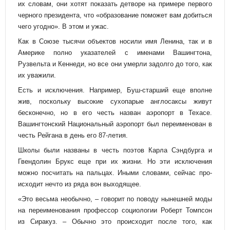
их словам, они хотят показать детворе на примере первого
черного президента, что «образование поможет вам добиться
чего угодно». В этом и ужас.
Как в Союзе тысячи объектов носили имя Ленина, так и в
Америке полно указателей с именами Вашингтона,
Рузвельта и Кеннеди, но все они умерли задолго до того, как
их уважили.
Есть и исключения. Например, Буш-старший еще вполне
жив, поскольку высокие сухопарые англосаксы живут
бесконечно, но в его честь назван аэропорт в Техасе.
Вашингтонский Национальный аэропорт был переименован в
честь Рейгана в день его 87-летия.
Школы были названы в честь поэтов Карла Сэндбурга и
Гвендолин Брукс еще при их жизни. Но эти исключения
можно посчитать на пальцах. Иными словами, сейчас про-
исходит нечто из ряда вон выходящее.
«Это весьма необычно, – говорит по поводу нынешней моды
на переименования профессор социологии Роберт Томпсон
из Сиракуз. – Обычно это происходит после того, как