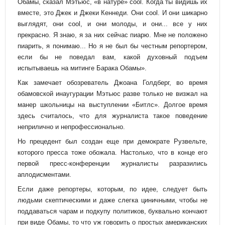
Обамы, сказал Мэтьюс, «в натуре» cool. Когда ты видишь их
вместе, это Джек и Джеки Кеннеди. Они cool. И они шикарно
выглядят, они cool, и они молоды, и они... все у них
прекрасно. Я знаю, я за них сейчас пиарю. Мне не положено
пиарить, я понимаю... Но я не был бы честным репортером,
если бы не поведал вам, какой духовный подъем
испытываешь на митинге Барака Обамы».
Как замечает обозреватель Джоана Голдберг, во время
обамовской инаугурации Мэтьюс разве только не визжал на
манер школьницы на выступлении «Битлс». Долгое время
здесь считалось, что для журналиста такое поведение
неприлично и непрофессионально.
Но прецедент был создан еще при демократе Рузвельте,
которого пресса тоже обожала. Настолько, что в конце его
первой пресс-конференции журналисты разразились
аплодисментами.
Если даже репортеры, которым, по идее, следует быть
людьми скептическими и даже слегка циничными, чтобы не
поддаваться чарам и подкупу политиков, буквально кончают
при виде Обамы, то что уж говорить о простых американских