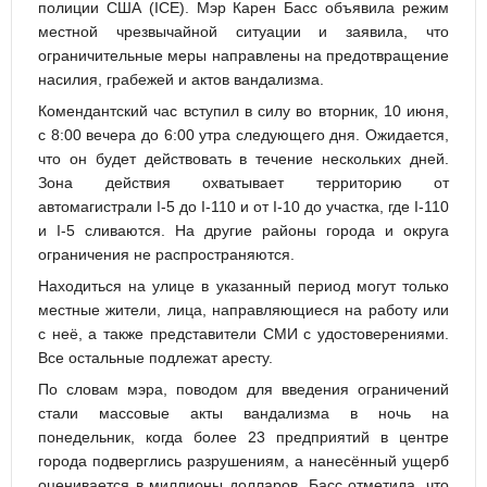
полиции США (ICE). Мэр Карен Басс объявила режим
местной чрезвычайной ситуации и заявила, что
ограничительные меры направлены на предотвращение
насилия, грабежей и актов вандализма.
Комендантский час вступил в силу во вторник, 10 июня,
с 8:00 вечера до 6:00 утра следующего дня. Ожидается,
что он будет действовать в течение нескольких дней.
Зона действия охватывает территорию от
автомагистрали I-5 до I-110 и от I-10 до участка, где I-110
и I-5 сливаются. На другие районы города и округа
ограничения не распространяются.
Находиться на улице в указанный период могут только
местные жители, лица, направляющиеся на работу или
с неё, а также представители СМИ с удостоверениями.
Все остальные подлежат аресту.
По словам мэра, поводом для введения ограничений
стали массовые акты вандализма в ночь на
понедельник, когда более 23 предприятий в центре
города подверглись разрушениям, а нанесённый ущерб
оценивается в миллионы долларов. Басс отметила, что