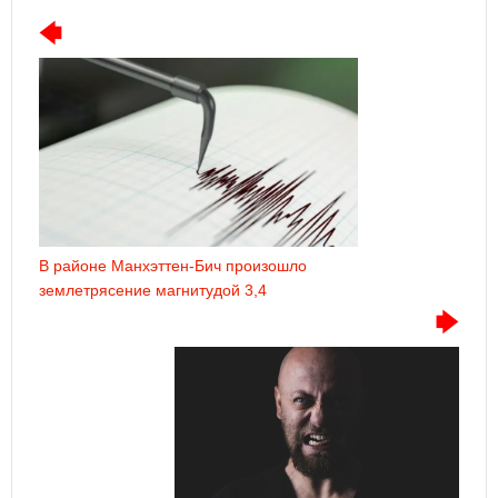
В районе Манхэттен-Бич произошло
землетрясение магнитудой 3,4