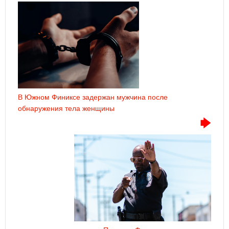
В Южном Финиксе задержан мужчина после
обнаружения тела женщины