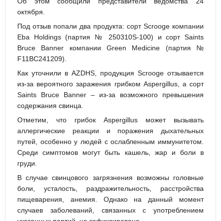
Об этом сообщили представители ведомства 24
октября.
Под отзыв попали два продукта: сорт Scrooge компании
Eba Holdings (партия № 250310S-100) и сорт Saints
Bruce Banner компании Green Medicine (партия №
F11BC241209).
Как уточнили в AZDHS, продукция Scrooge отзывается
из-за вероятного заражения грибком Aspergillus, а сорт
Saints Bruce Banner – из-за возможного превышения
содержания свинца.
Отметим, что грибок Aspergillus может вызывать
аллергические реакции и поражения дыхательных
путей, особенно у людей с ослабленным иммунитетом.
Среди симптомов могут быть кашель, жар и боли в
груди.
В случае свинцового загрязнения возможны головные
боли, усталость, раздражительность, расстройства
пищеварения, анемия. Однако на данный момент
случаев заболеваний, связанных с употреблением
указанных партий, не зафиксировано.