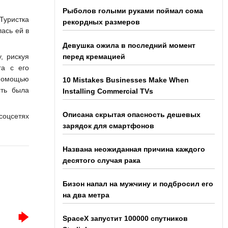
Рыболов голыми руками поймал сома
Туристка
рекордных размеров
ась ей в
Девушка ожила в последний момент
, рискуя
перед кремацией
га с его
 помощью
10 Mistakes Businesses Make When
сть была
Installing Commercial TVs
Описана скрытая опасность дешевых
соцсетях
зарядок для смартфонов
Названа неожиданная причина каждого
десятого случая рака
Бизон напал на мужчину и подбросил его
на два метра
SpaceX запустит 100000 спутников