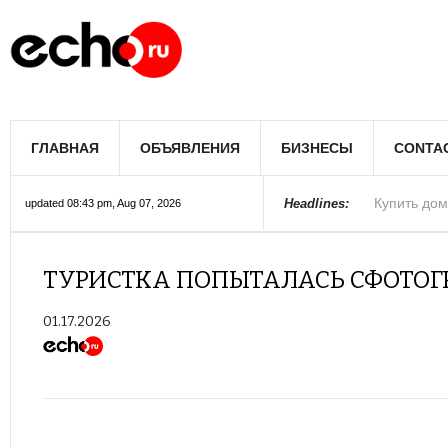
В Лос-Андж
В Южном Л
ГЛАВНАЯ
ОБЪЯВЛЕНИЯ
БИЗНЕСЫ
CONTA
Купить дом
Полиция Ф
Цены на жи
Раскрыты д
Джеймс Кэ
Сенат США 
Королеву к
При мощно
Headlines:
updated 08:43 pm, Aug 07, 2026
ТУРИСТКА ПОПЫТАЛАСЬ СФОТОГ
01.17.2026