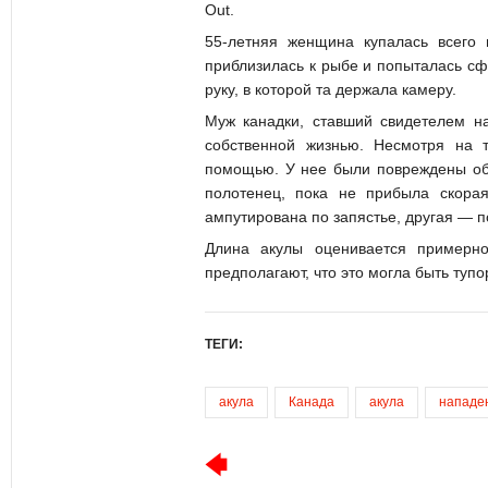
Out.
55-летняя женщина купалась всего 
приблизилась к рыбе и попыталась сф
руку, в которой та держала камеру.
Муж канадки, ставший свидетелем на
собственной жизнью. Несмотря на 
помощью. У нее были повреждены об
полотенец, пока не прибыла скор
ампутирована по запястье, другая — п
Длина акулы оценивается примерн
предполагают, что это могла быть тупо
ТЕГИ:
акула
Канада
акула
нападе