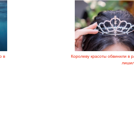
ю в
Королеву красоты обвинили в р
лишил