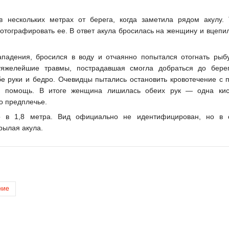
в нескольких метрах от берега, когда заметила рядом акулу. 
отографировать ее. В ответ акула бросилась на женщину и вцепил
падения, бросился в воду и отчаянно попытался отогнать рыбу
тяжелейшие травмы, пострадавшая смогла добраться до бере
е руки и бедро. Очевидцы пытались остановить кровотечение с
ая помощь. В итоге женщина лишилась обеих рук — одна ки
о предплечье.
о в 1,8 метра. Вид официально не идентифицирован, но в 
рылая акула.
ние