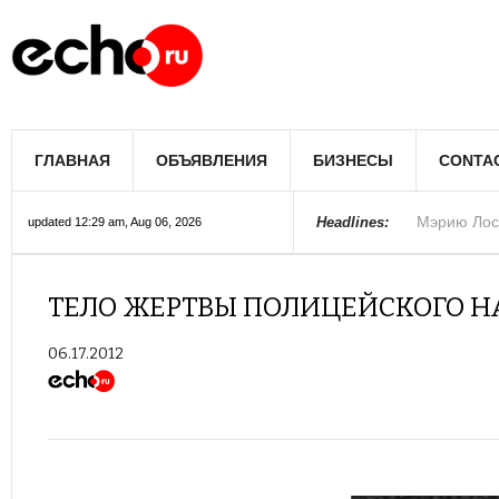
Мэрию Лос
ГЛАВНАЯ
ОБЪЯВЛЕНИЯ
БИЗНЕСЫ
CONTA
Более 300 
В округе С
Фермеры А
В Лас-Вега
Раскрыты п
Ариана Гра
Стало изве
Строители 
В Госдуме
Headlines:
updated 12:29 am, Aug 06, 2026
Колорадо
ТЕЛО ЖЕРТВЫ ПОЛИЦЕЙСКОГО Н
06.17.2012