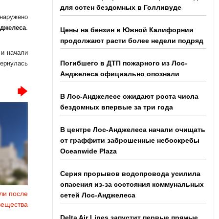
для сотен бездомных в Голливуде
бнаружено
нджелеса
.
Цены на бензин в Южной Калифорнии
продолжают расти более недели подряд
 и начали
Погибшего в ДТП пожарного из Лос-
вернулась
Анджелеса официально опознали
В Лос-Анджелесе ожидают роста числа
бездомных впервые за три года
В центре Лос-Анджелеса начали очищать
от граффити заброшенные небоскребы
Oceanwide Plaza
Серия прорывов водопровода усилила
опасения из-за состояния коммунальных
ли после
сетей Лос-Анджелеса
вещества
Delta Air Lines запустит первые прямые