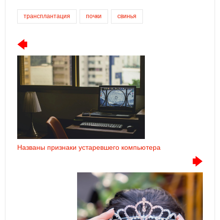
трансплантация
почки
свинья
Названы признаки устаревшего компьютера