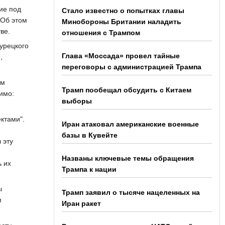
ие под
Стало известно о попытках главы
 Об этом
Минобороны Британии наладить
ве.
отношения с Трампом
Турецкого
Глава «Моссада» провел тайные
,
переговоры с администрацией Трампа
им
Трамп пообещал обсудить с Китаем
имо:
выборы
ктами".
Иран атаковал американские военные
базы в Кувейте
 эту
Названы ключевые темы обращения
ь их
Трампа к нации
ы
Трамп заявил о тысяче нацеленных на
м
Иран ракет