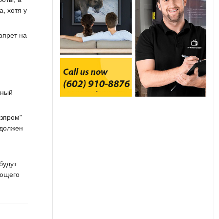
а, хотя у
апрет на
рный
азпром"
 должен
будут
ующего