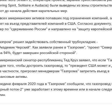
ring Spirit, Solitaire и Audacia) были выведены из зоны строительств
от до начала действия карательных мер.
всех американских активов попавших под ограничения компаний, з
ет на въезд представителей компаний в США. Согласно документу,
мер по "сдерживанию России" и направлено на "защиту европейской
азпром" решил задействовать собственный трубоукладчик -
кадемик Черский". Как заявили ранее в "Газпроме", "проект "Севе
на 94%, будет завершен российской стороной".
мериканский сенатор-республиканец Тед Круз заявил, что если "Г
 для того, чтобы достроить газопровод, то "президент США может и
 в частности, пригрозил менеджерам "Газпрома" запретить въезд в
ансовые активы.
едине февраля 2020 года в "Газпроме" сообщили, что газопровод 
верный поток-2" уже заработает к этому времени или в начале след
тин.