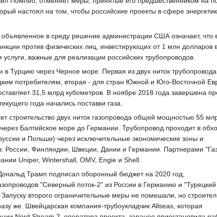
вил Помпео, отменяет меры, принятые его предшественником на п
орый настоял на том, чтобы российские проекты в сфере энергети
е объявленное в среду решение администрации США означает, что 
нкции против физических лиц, инвестирующих от 1 млн долларов в
 услуги, важные для реализации российских трубопроводов.
ии в Турцию через Черное море. Первая из двух ниток трубопровода
цким потребителям, вторая - для стран Южной и Юго-Восточной Ев
ставляет 31,5 млрд кубометров. В ноябре 2018 года завершена пр
текущего года начались поставки газа.
ает строительство двух ниток газопровода общей мощностью 55 мл
 через Балтийское море до Германии. Трубопровод проходит в обх
оруссии и Польши) через исключительные экономические зоны и
в: России, Финляндии, Швеции, Дании и Германии. Партнерами "Га
ии Uniper, Wintershall, OMV, Engie и Shell.
Дональд Трамп подписал оборонный бюджет на 2020 год,
опроводов "Северный поток-2" из России в Германию и "Турецкий 
. Запуску второго ограничительные меры не помешали, но строител
разу же. Швейцарская компания-трубоукладчик Allseas, которая
нии Nord Stream 2, оператора проекта, заранее приостановила ра