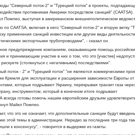
оды "Северный поток-2" и "Турецкий поток" в проекты, подпадающ
иводействии противникам Америки посредством санкций" (CAATSA).
кл Помпео, выступая в американском внешнеполитическом ведомст
о по CAATSA, включая в него "Северный поток-2" и вторую ветку "
иску применения санкций инвестиции или другие виды деятельности
тическими экспортными трубопроводами", - сказал он.
нное предупреждение компаниям, оказывающим помощь российск
ия и принимающим участие в них о том, что это [участие] недопуст
и рискуете (столкнуться с негативными) последствиями".
ый поток - 2" и "Турецкий поток" "не являются коммерческими прое
и Кремля для эксплуатации и расширения зависимости Европы от
нтами, которые подрывают Украину, перекрывая транзит газа через
рану, инструментом, который в конечном итоге подрывает
А всегда готовы помочь нашим европейским друзьям удовлетворит
ркнул Майкл Помпео.
чает, что это не означает, что дополнительные санкции будут введен
ию этой темы в администрации. Нередко за последние три года та
шли к консенсусу", - говорится в выдержке из газеты.