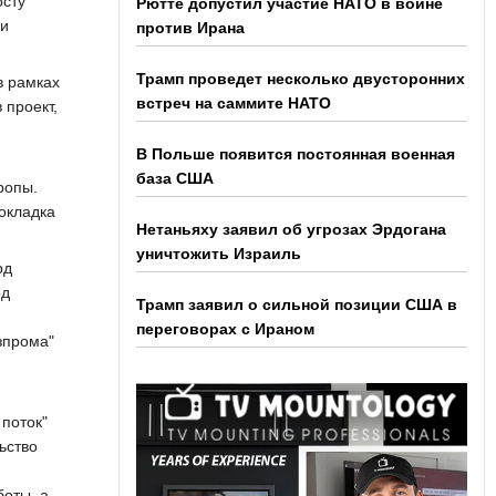
осту
Рютте допустил участие НАТО в войне
ки
против Ирана
Трамп проведет несколько двусторонних
в рамках
встреч на саммите НАТО
 проект,
В Польше появится постоянная военная
база США
ропы.
окладка
Нетаньяху заявил об угрозах Эрдогана
уничтожить Израиль
рд
од
Трамп заявил о сильной позиции США в
переговорах с Ираном
зпрома"
поток"
ьство
боты, а