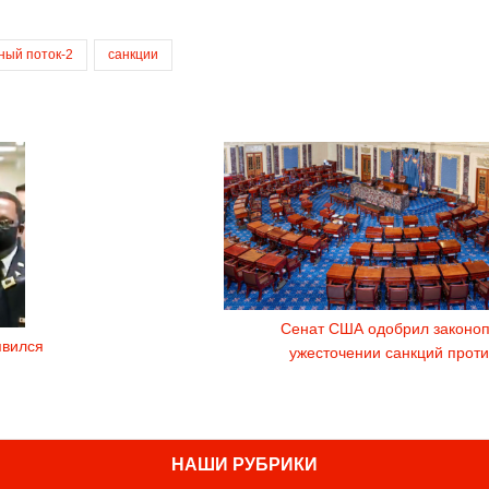
ный поток-2
санкции
Сенат США одобрил законоп
явился
ужесточении санкций проти
НАШИ РУБРИКИ