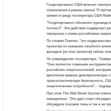
Госдепартамент США включит газопров
ограничения в рамках закона "О прот
заявил в среду госсекретарь США Май
"Госдепартамент обновляет руководств
потока-2". Эти действия подвергают р
связанные с этими российскими энерге
По словам Помпео, "это недвусмысле
проектам по оказанию пагубного влиян
выходите [из этих проектов] сейчас ил
По утверждению госсекретаря, "Северн
"Они являются главными инструментам
российских энергоносителей, инструме
критически важную демократическую ст
трансатлантическую безопасность. СШ
энергетические потребности", - подче
При этом The Wall Street Journal отме
немедленно. "Это дает старт обсужден
обсуждали похожие темы и так и не при