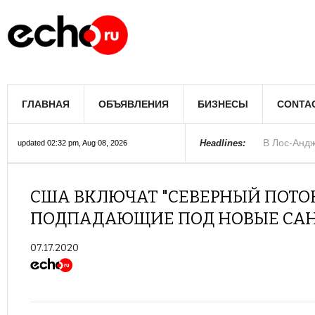
В Лос-Андж
ГЛАВНАЯ
ОБЪЯВЛЕНИЯ
БИЗНЕСЫ
CONTA
В Южном Л
Купить дом
Полиция Ф
Цены на жи
Раскрыты д
Джеймс Кэ
Сенат США 
Королеву к
При мощно
Headlines:
updated 02:32 pm, Aug 08, 2026
США ВКЛЮЧАТ "СЕВЕРНЫЙ ПОТОК-
ПОДПАДАЮЩИЕ ПОД НОВЫЕ СА
07.17.2020