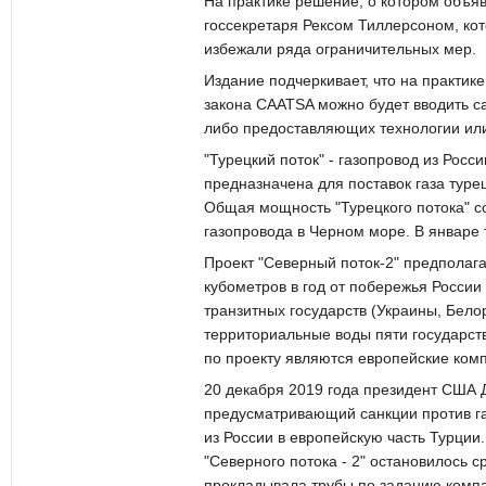
На практике решение, о котором объя
госсекретаря Рексом Тиллерсоном, кот
избежали ряда ограничительных мер.
Издание подчеркивает, что на практик
закона CAATSA можно будет вводить са
либо предоставляющих технологии или
"Турецкий поток" - газопровод из Росс
предназначена для поставок газа туре
Общая мощность "Турецкого потока" со
газопровода в Черном море. В январе 
Проект "Северный поток-2" предполаг
кубометров в год от побережья России
транзитных государств (Украины, Бел
территориальные воды пяти государст
по проекту являются европейские компан
20 декабря 2019 года президент США 
предусматривающий санкции против газ
из России в европейскую часть Турции
"Северного потока - 2" остановилось с
прокладывала трубы по заданию компа