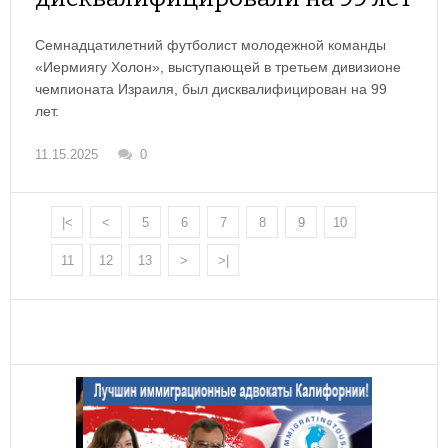
Семнадцатилетний футболист молодежной команды
«Иермиягу Холон», выступающей в третьем дивизионе
чемпионата Израиля, был дисквалифицирован на 99
лет.
11.15.2025
0
|<
<
5
6
7
8
9
10
11
12
13
>
>|