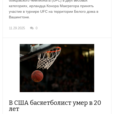
бойцовского чемпионата (UFC) в двух весовых
категориях, ирландца Конора Макгрегора принять
участие в турнире UFC на территории Белого дома в
Вашингтоне.
11.29.2025
0
В США баскетболист умер в 20
лет