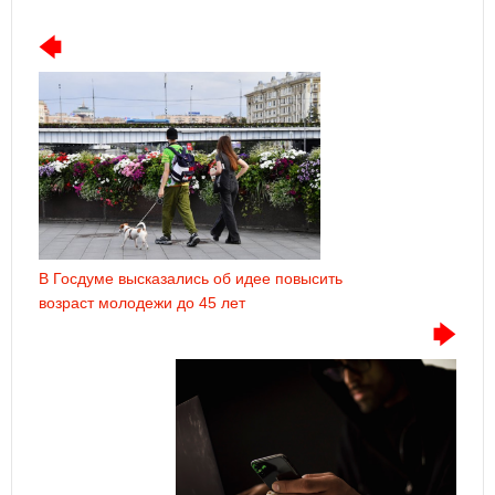
В Госдуме высказались об идее повысить
возраст молодежи до 45 лет