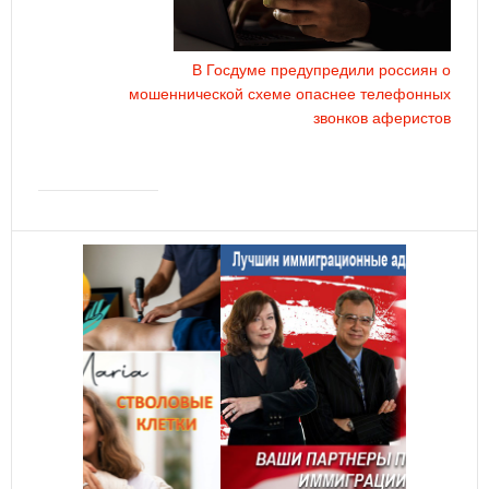
В Госдуме предупредили россиян о
мошеннической схеме опаснее телефонных
звонков аферистов