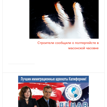
Строители сообщили о полтергейсте в
масонской часовне