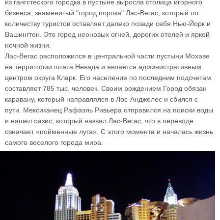
из гангстеского городка в пустыне выросла столица игорного
бизнеса, знаменитый "город порока" Лас-Вегас, который по
количеству туристов оставляет далеко позади себя Нью-Йорк и
Вашингтон. Это город неоновых огней, дорогих отелей и яркой
ночной жизни.
Лас-Вегас расположился в центральной части пустыни Мохаве
на территории штата Невада и является административным
центром округа Кларк. Его население по последним подсчетам
составляет 785 тыс. человек. Своим рождением Город обязан
каравану, который направлялся в Лос-Анджелес и сбился с
пути. Мексиканец Рафаэль Ривьера отправился на поиски воды
и нашел оазис, который назвал Лас-Вегас, что в переводе
означает «пойменные луга». С этого момента и началась жизнь
самого веселого города мира.