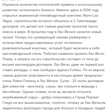
Огромное количество посетителей привело к колоссальному
развитию гостиничного бизнеса. Именно здесь в 2004 году
открылся знаменитый пятизвездочный комплекс Wynn Las
Vegas, строительство которого обошлось в 2,7миллиарда
долларов, что делает его самым дорогим проектом такого
класса в мире. В прошлом году в Лас-Вегасе начался новый
проект. Теперь это шокирующий своими размерами и
количеством предоставляемых услуг гостинично-
развлекательный комплекс, который будет включать в себя
шестизвездочный отель. Рабочее название проекта Лас-Вегас
Плаза, а затраты на его строительство составят от пяти до
восьми миллиардов долларов. Лас-Вегас удже не первый раз
ставит рекорды, о чем сообщает журнал Forbes. По их версии
самые дорогие апартаменты в настоящее время предлагает
отель Palms Fantasy в Лас-Вегасе. Сутки - 25 тысяч долларов.
Для клиентов - кинотеатр, сауна, три спальни и веранда с
бассейном. Одним словом, если вы желаете получить
незабываемый отдых – добро пожаловать в Город Порока!
Глядя на все вышесказанное, понятно, почему за Лас-Вегасом
закрепилась репутация города для богатых и праздных людей.