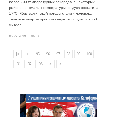
более 200 температурных рекордов, в некоторых
районах аномалия температуры воздуха составила
17°C. Жертвами такой погоды стали 4 человека,
тепловой удар за прошлую неделю получили 2053
жителя.
05.29.2019
0
|<
<
95
96
97
98
99
100
101
102
103
>
>|