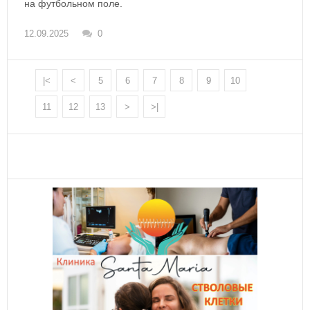
на футбольном поле.
12.09.2025
0
|<
<
5
6
7
8
9
10
11
12
13
>
>|