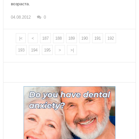
возраста.
04.08.2012
0
|<
<
187
188
189
190
191
192
193
194
195
>
>|