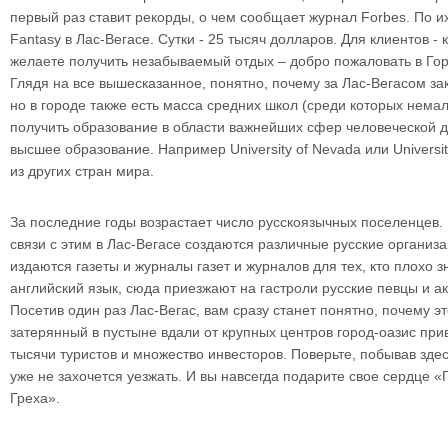
первый раз ставит рекорды, о чем сообщает журнал Forbes. По 
Fantasy в Лас-Вегасе. Сутки - 25 тысяч долларов. Для клиентов -
желаете получить незабываемый отдых – добро пожаловать в Гор
Глядя на все вышесказанное, понятно, почему за Лас-Вегасом за
но в городе также есть масса средних школ (среди которых нем
получить образование в области важнейших сфер человеческой де
высшее образование. Например University of Nevada или Universit
из других стран мира.
За последние годы возрастает число русскоязычных поселенцев.
связи с этим в Лас-Вегасе создаются различные русские организа
издаются газеты и журналы газет и журналов для тех, кто плохо з
английский язык, сюда приезжают на гастроли русские певцы и а
Посетив один раз Лас-Вегас, вам сразу станет понятно, почему эт
затерянный в пустыне вдали от крупных центров город-оазис при
тысячи туристов и множество инвесторов. Поверьте, побывав здес
уже не захочется уезжать. И вы навсегда подарите свое сердце «
Греха».