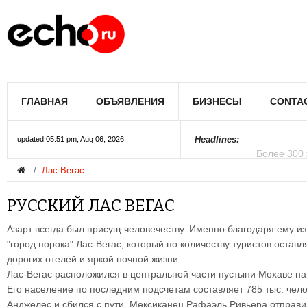
Мэрию Лос
ГЛАВНАЯ
ОБЪЯВЛЕНИЯ
БИЗНЕСЫ
CONTA
Более 300 
В округе С
Фермеры А
В Лас-Вега
Раскрыты п
Ариана Гра
Стало изве
Строители 
В Госдуме
Headlines:
updated 05:51 pm, Aug 06, 2026
Лас-Вегас
Колорадо
РУССКИЙ ЛАС ВЕГАС
Азарт всегда был присущ человечеству. Именно благодаря ему из
"город порока" Лас-Вегас, который по количеству туристов остав
дорогих отелей и яркой ночной жизни.
Лас-Вегас расположился в центральной части пустыни Мохаве на
Его население по последним подсчетам составляет 785 тыс. чел
Анджелес и сбился с пути. Мексиканец Рафаэль Ривьера отправил