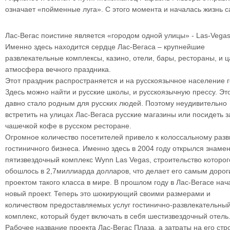
означает «пойменные луга». С этого момента и началась жизнь с
Лас-Вегас поистине является «городом одной улицы» - Las-Vegas 
Именно здесь находится сердце Лас-Вегаса – крупнейшие
развлекательные комплексы, казино, отели, бары, рестораны, и ц
атмосфера вечного праздника.
Этот праздник распространяется и на русскоязычное население г
Здесь можно найти и русские школы, и русскоязычную прессу. Эт
давно стало родным для русских людей. Поэтому неудивительно
встретить на улицах Лас-Вегаса русские магазины или посидеть з
чашечкой кофе в русском ресторане.
Огромное количество посетителей привело к колоссальному раз
гостиничного бизнеса. Именно здесь в 2004 году открылся знаме
пятизвездочный комплекс Wynn Las Vegas, строительство которог
обошлось в 2,7миллиарда долларов, что делает его самым доро
проектом такого класса в мире. В прошлом году в Лас-Вегасе нач
новый проект. Теперь это шокирующий своими размерами и
количеством предоставляемых услуг гостинично-развлекательны
комплекс, который будет включать в себя шестизвездочный отель
Рабочее название проекта Лас-Вегас Плаза, а затраты на его стр