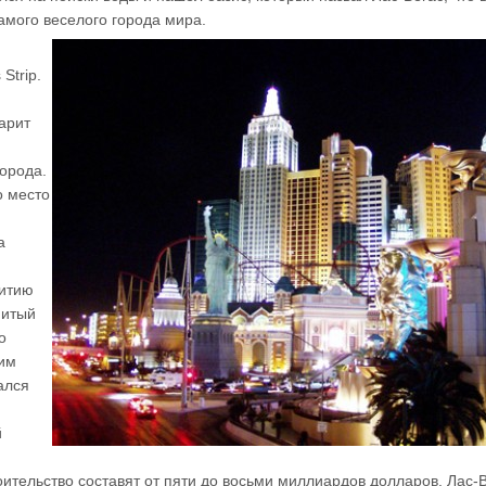
амого веселого города мира.
Strip.
арит
орода.
о место
а
витию
нитый
о
гим
ался
й
.
оительство составят от пяти до восьми миллиардов долларов. Лас-