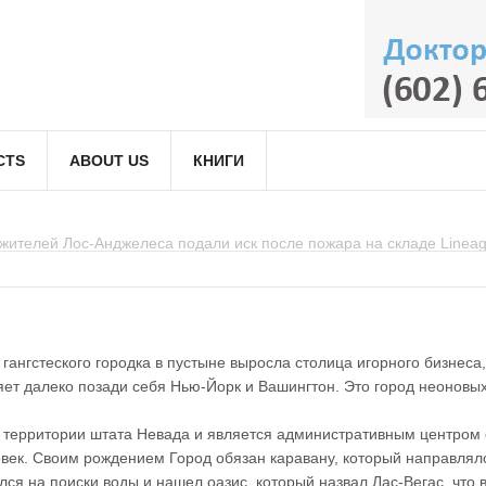
-Анджелеса закрыли после обнаружения неизвестного вещества
CTS
ABOUT US
КНИГИ
жителей Лос-Анджелеса подали иск после пожара на складе Linea
ан-Диего вступило в силу новое ограничение на повышение арендн
ризоны предупредили о возможном росте цен из-за сокращения по
се стартовала конференция Black Hat по вопросам кибербезопасно
одробности о столкновении двух вертолетов в Греции
нде приостановит карьеру на фоне обвинений в пропаганде аноре
стно о планах США закрыть дипмиссии в пяти странах
сообщили о полтергейсте в масонской часовне
 предупредили россиян о мошеннической схеме опаснее телефонн
 гангстеского городка в пустыне выросла столица игорного бизнеса
ляет далеко позади себя Нью-Йорк и Вашингтон. Это город неоновых
 территории штата Невада и является административным центром о
овек. Своим рождением Город обязан каравану, который направлялс
ся на поиски воды и нашел оазис, который назвал Лас-Вегас, что 