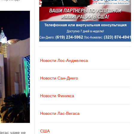
Новости Лос-Анджелеса
Новости Сан-Диего
Новости Финикса
Новости Лас-Вегаса
США
Вегас удже не