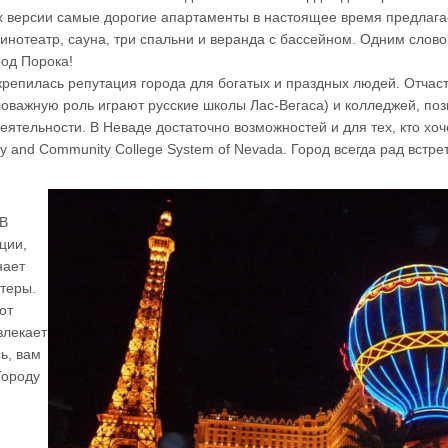
их версии самые дорогие апартаменты в настоящее время предлага
 кинотеатр, сауна, три спальни и веранда с бассейном. Одним слово
од Порока!
крепилась репутация города для богатых и праздных людей. Отчаст
аловажную роль играют русские школы Лас-Вегаса) и колледжей, п
ятельности. В Неваде достаточно возможностей и для тех, кто хоч
y and Community College System of Nevada. Город всегда рад встре
 В
ции,
нает
ктеры.
от
влекает
ь, вам
Городу