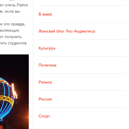
ет отель Palms
м, если вы
В мире
и это правда,
озволяющих
Женский блог Лос-Анджелеса
ет получить
тить студентов
Культура
Политика
Разное
Россия
Спорт