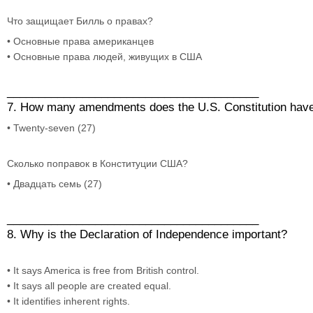
Что защищает Билль о правах?
• Основные права американцев
• Основные права людей, живущих в США
________________________________________
7. How many amendments does the U.S. Constitution hav
• Twenty-seven (27)
Сколько поправок в Конституции США?
• Двадцать семь (27)
________________________________________
8. Why is the Declaration of Independence important?
• It says America is free from British control.
• It says all people are created equal.
• It identifies inherent rights.