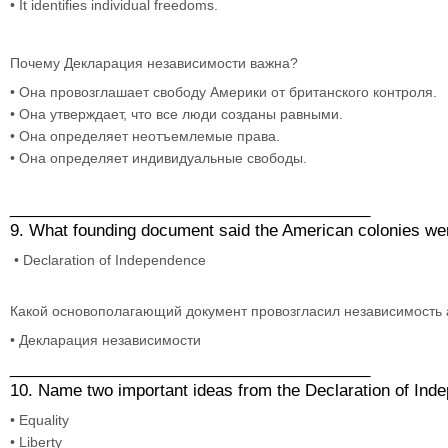
• It identifies individual freedoms.
Почему Декларация независимости важна?
• Она провозглашает свободу Америки от британского контроля.
• Она утверждает, что все люди созданы равными.
• Она определяет неотъемлемые права.
• Она определяет индивидуальные свободы.
________________________________________
9. What founding document said the American colonies wer
• Declaration of Independence
Какой основополагающий документ провозгласил независимость
• Декларация независимости
________________________________________
10. Name two important ideas from the Declaration of Ind
• Equality
• Liberty