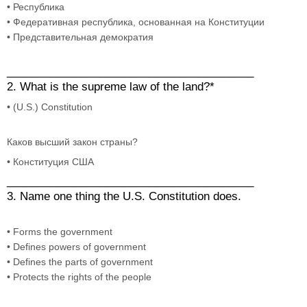
• Республика
• Федеративная республика, основанная на Конституции
• Представительная демократия
________________________________________
2. What is the supreme law of the land?*
• (U.S.) Constitution
Каков высший закон страны?
• Конституция США
________________________________________
3. Name one thing the U.S. Constitution does.
• Forms the government
• Defines powers of government
• Defines the parts of government
• Protects the rights of the people