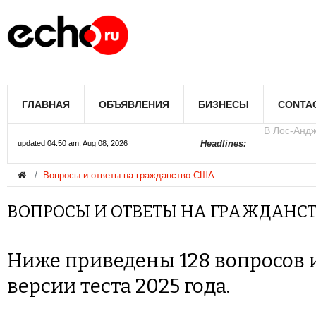
В Лос-Андж
ГЛАВНАЯ
ОБЪЯВЛЕНИЯ
БИЗНЕСЫ
CONTA
В Южном Л
Купить дом
Полиция Ф
Цены на жи
Раскрыты д
Джеймс Кэ
Сенат США 
Королеву к
При мощно
Headlines:
updated 04:50 am, Aug 08, 2026
Вопросы и ответы на гражданство США
ВОПРОСЫ И ОТВЕТЫ НА ГРАЖДАНСТ
Ниже приведены 128 вопросов 
версии теста 2025 года.