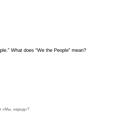
eople.” What does “We the People” mean?
ет «Мы, народ»?