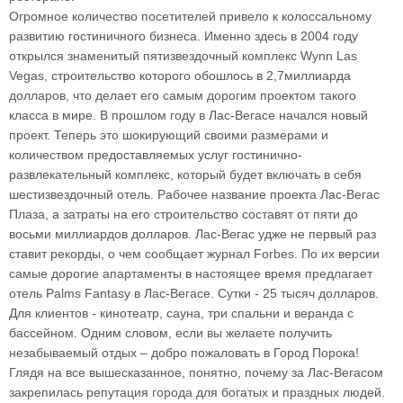
Огромное количество посетителей привело к колоссальному
развитию гостиничного бизнеса. Именно здесь в 2004 году
открылся знаменитый пятизвездочный комплекс Wynn Las
Vegas, строительство которого обошлось в 2,7миллиарда
долларов, что делает его самым дорогим проектом такого
класса в мире. В прошлом году в Лас-Вегасе начался новый
проект. Теперь это шокирующий своими размерами и
количеством предоставляемых услуг гостинично-
развлекательный комплекс, который будет включать в себя
шестизвездочный отель. Рабочее название проекта Лас-Вегас
Плаза, а затраты на его строительство составят от пяти до
восьми миллиардов долларов. Лас-Вегас удже не первый раз
ставит рекорды, о чем сообщает журнал Forbes. По их версии
самые дорогие апартаменты в настоящее время предлагает
отель Palms Fantasy в Лас-Вегасе. Сутки - 25 тысяч долларов.
Для клиентов - кинотеатр, сауна, три спальни и веранда с
бассейном. Одним словом, если вы желаете получить
незабываемый отдых – добро пожаловать в Город Порока!
Глядя на все вышесказанное, понятно, почему за Лас-Вегасом
закрепилась репутация города для богатых и праздных людей.