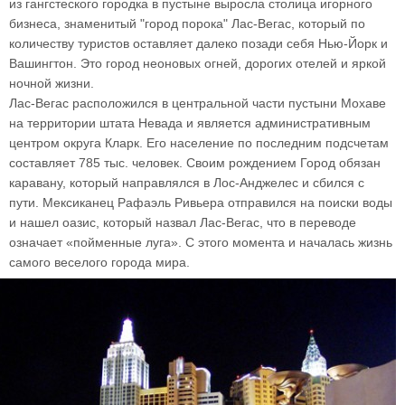
из гангстеского городка в пустыне выросла столица игорного
бизнеса, знаменитый "город порока" Лас-Вегас, который по
количеству туристов оставляет далеко позади себя Нью-Йорк и
Вашингтон. Это город неоновых огней, дорогих отелей и яркой
ночной жизни.
Лас-Вегас расположился в центральной части пустыни Мохаве
на территории штата Невада и является административным
центром округа Кларк. Его население по последним подсчетам
составляет 785 тыс. человек. Своим рождением Город обязан
каравану, который направлялся в Лос-Анджелес и сбился с
пути. Мексиканец Рафаэль Ривьера отправился на поиски воды
и нашел оазис, который назвал Лас-Вегас, что в переводе
означает «пойменные луга». С этого момента и началась жизнь
самого веселого города мира.