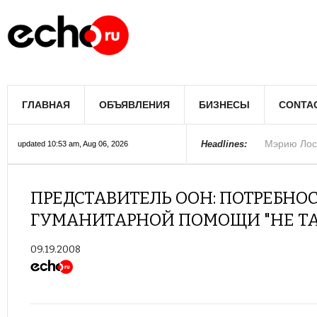
Мэрию Лос
ГЛАВНАЯ
ОБЪЯВЛЕНИЯ
БИЗНЕСЫ
CONTA
Более 300 
В округе С
Фермеры А
В Лас-Вега
Раскрыты п
Ариана Гра
Стало изве
Строители 
В Госдуме
Headlines:
updated 10:53 am, Aug 06, 2026
Колорадо
ПРЕДСТАВИТЕЛЬ ООН: ПОТРЕБН
ГУМАНИТАРНОЙ ПОМОЩИ "НЕ ТА
09.19.2008