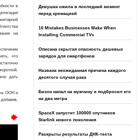
ебности в
Девушка ожила в последний момент
делегация
перед кремацией
анитарной
Агентства
10 Mistakes Businesses Make When
мание на
Installing Commercial TVs
Описана скрытая опасность дешевых
еспечении
зарядок для смартфонов
ять, что
статочно
короткой,
Названа неожиданная причина каждого
жно дать
десятого случая рака
Бизон напал на мужчину и подбросил его
очь ООН и
на два метра
 добавив,
SpaceX запустит 100000 спутников
Starlink нового поколения
Раскрыты результаты ДНК-теста