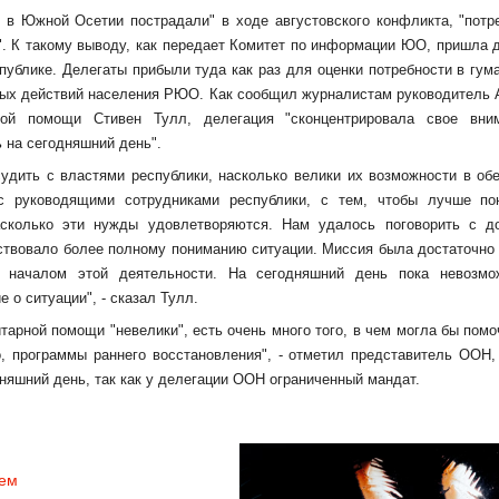
 в Южной Осетии пострадали" в ходе августовского конфликта, "потр
. К такому выводу, как передает
Комитет по информации ЮО
, пришла 
публике. Делегаты прибыли туда как раз для оценки потребности в гум
вых действий населения РЮО. Как сообщил журналистам руководитель 
ой помощи Стивен Тулл, делегация "сконцентрировала свое вни
 на сегодняшний день".
удить с властями республики, насколько велики их возможности в об
 руководящими сотрудниками республики, с тем, чтобы лучше пон
сколько эти нужды удовлетворяются. Нам удалось поговорить с до
твовало более полному пониманию ситуации. Миссия была достаточно 
 началом этой деятельности. На сегодняшний день пока невозмо
о ситуации", - сказал Тулл.
итарной помощи "невелики", есть очень много того, в чем могла бы пом
, программы раннего восстановления", - отметил представитель ООН,
дняшний день, так как у делегации ООН ограниченный мандат.
чем