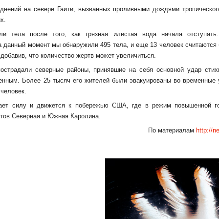
днений на севере Гаити, вызванных проливными дождями тропическо
х.
ли тела после того, как грязная илистая вода начала отступать.
а данный момент мы обнаружили 495 тела, и еще 13 человек считаются 
 добавив, что количество жертв может увеличиться.
острадали северные районы, принявшие на себя основной удар стих
ленным. Более 25 тысяч его жителей были эвакуированы во временные
 человек.
ает силу и движется к побережью США, где в режим повышенной го
тов Северная и Южная Каролина.
По материалам
http://