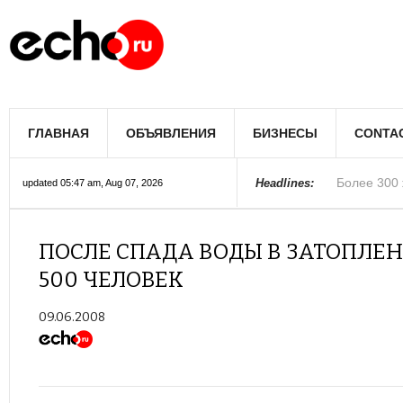
Мэрию Лос
ГЛАВНАЯ
ОБЪЯВЛЕНИЯ
БИЗНЕСЫ
CONTA
Более 300 
В округе С
Фермеры А
В Лас-Вега
Раскрыты п
Ариана Гра
Стало изве
Строители 
В Госдуме
Headlines:
updated 05:47 am, Aug 07, 2026
Колорадо
ПОСЛЕ СПАДА ВОДЫ В ЗАТОПЛЕ
500 ЧЕЛОВЕК
09.06.2008