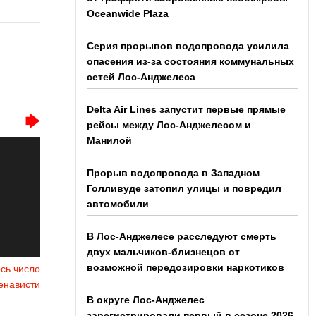
Oceanwide Plaza
Серия прорывов водопровода усилила
опасения из-за состояния коммунальных
сетей Лос-Анджелеса
Delta Air Lines запустит первые прямые
рейсы между Лос-Анджелесом и
Манилой
Прорыв водопровода в Западном
Голливуде затопил улицы и повредил
автомобили
В Лос-Анджелесе расследуют смерть
двух мальчиков-близнецов от
возможной передозировки наркотиков
сь число
енависти
В округе Лос-Анджелес
зарегистрировали первый в сезоне 2026