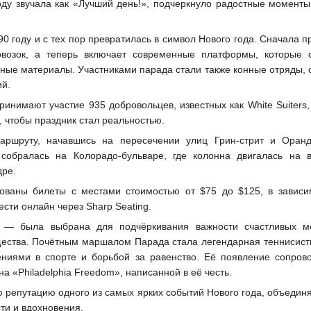
оду звучала как «Лучший день!», подчеркнуло радостные моменты
0 году и с тех пор превратилась в символ Нового года. Сначала 
овозок, а теперь включает современные платформы, которые 
ные материалы. Участниками парада стали также конные отряды, 
ий.
инимают участие 935 добровольцев, известных как White Suiters,
, чтобы праздник стал реальностью.
аршруту, начавшись на пересечении улиц Грин-стрит и Оранд
 собралась на Колорадо-бульваре, где колонна двигалась на в
дре.
зованы билеты с местами стоимостью от $75 до $125, в зависи
сти онлайн через Sharp Seating.
 — была выбрана для подчёркивания важности счастливых м
ества. Почётным маршалом Парада стала легендарная теннисист
ениями в спорте и борьбой за равенство. Её появление сопров
 «Philadelphia Freedom», написанной в её честь.
ю репутацию одного из самых ярких событий Нового года, объедин
ти и вдохновения.