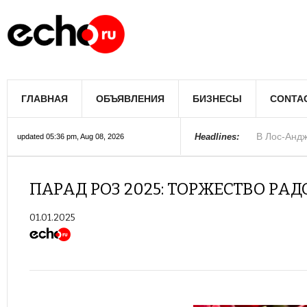
В Лос-Андж
ГЛАВНАЯ
ОБЪЯВЛЕНИЯ
БИЗНЕСЫ
CONTA
В Южном Л
Купить дом
Полиция Ф
Цены на жи
Раскрыты д
Джеймс Кэ
Сенат США 
Королеву к
При мощно
Headlines:
updated 05:36 pm, Aug 08, 2026
ПАРАД РОЗ 2025: ТОРЖЕСТВО РА
01.01.2025