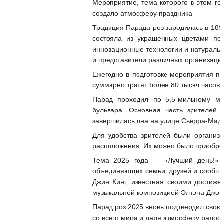
Мероприятие, тема которого в этом г
создало атмосферу праздника.
Традиция Парада роз зародилась в 189
состояла из украшенных цветами п
инновационные технологии и натураль
и представители различных организац
Ежегодно в подготовке мероприятия пр
суммарно тратят более 80 тысяч часов
Парад проходил по 5,5-мильному м
бульвара. Основная часть зрителей
завершилась она на улице Сьерра-Ма
Для удобства зрителей были органи
расположения. Их можно было приобре
Тема 2025 года — «Лучший день!»
объединяющих семьи, друзей и сообщ
Джин Кинг, известная своими достиж
музыкальной композицией Элтона Джона
Парад роз 2025 вновь подтвердил сво
со всего мира и даря атмосферу радос