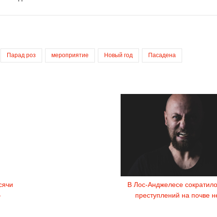
Парад роз
мероприятие
Новый год
Пасадена
сячи
В Лос-Анджелесе сократило
-
преступлений на почве н