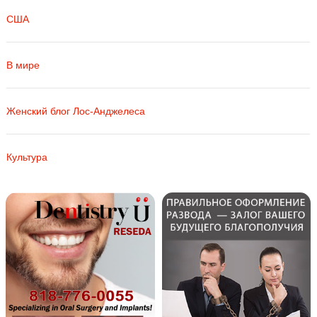
США
В мире
Женский блог Лос-Анджелеса
Культура