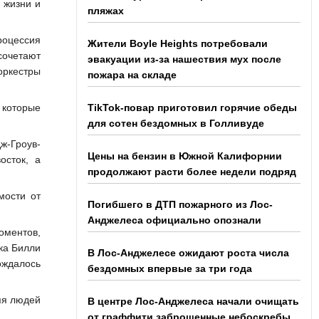
 жизни и
пляжах
процессия
Жители Boyle Heights потребовали
сочетают
эвакуации из-за нашествия мух после
оркестры
пожара на складе
 которые
TikTok-повар приготовил горячие обеды
для сотен бездомных в Голливуде
ж-Гроув-
Цены на бензин в Южной Калифорнии
осток, а
продолжают расти более недели подряд
мости от
Погибшего в ДТП пожарного из Лос-
Анджелеса официально опознали
оментов,
ка Билли
В Лос-Анджелесе ожидают роста числа
ождалось
бездомных впервые за три года
яя людей
В центре Лос-Анджелеса начали очищать
от граффити заброшенные небоскребы