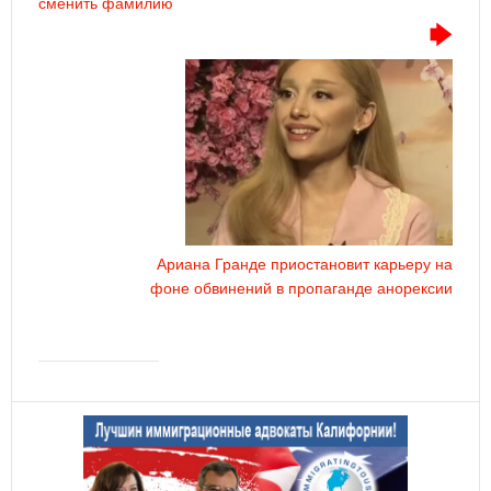
сменить фамилию
Ариана Гранде приостановит карьеру на
фоне обвинений в пропаганде анорексии