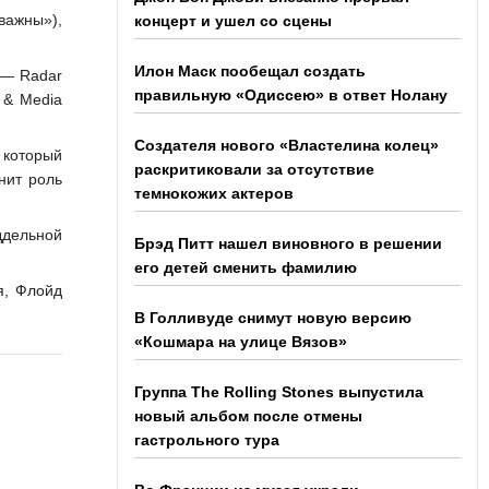
важны»),
концерт и ушел со сцены
Илон Маск пообещал создать
 — Radar
правильную «Одиссею» в ответ Нолану
 & Media
Создателя нового «Властелина колец»
 который
раскритиковали за отсутствие
нит роль
темнокожих актеров
ддельной
Брэд Питт нашел виновного в решении
его детей сменить фамилию
я, Флойд
В Голливуде снимут новую версию
«Кошмара на улице Вязов»
Группа The Rolling Stones выпустила
новый альбом после отмены
гастрольного тура