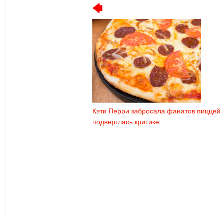
Кэти Перри забросала фанатов пиццей
подверглась критике