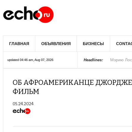
Мэрию Лос
ГЛАВНАЯ
ОБЪЯВЛЕНИЯ
БИЗНЕСЫ
CONTA
Более 300 
В округе С
Фермеры А
В Лас-Вега
Раскрыты п
Ариана Гра
Стало изве
Строители 
В Госдуме
Headlines:
updated 04:46 am, Aug 07, 2026
Колорадо
ОБ АФРОАМЕРИКАНЦЕ ДЖОРДЖЕ
ФИЛЬМ
05.24.2024