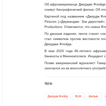
Об афроамериканце Джордже Флойде, к
снимут биографический фильм. Об это
Картиной под названием «Джордж Фло
Pictures («Джуманджи: Зов джунглей»,
Productions. Отмечается, что семья Фл
По данным издания, лента станет «н
стал символом против жестокости по
Джорджа Флойда.
В мае 2020 года 46-летнего афроам
банкноты в Миннеаполисе. Инцидент с
Позже американский журналист Такер
скончался из-за многолетнего употреб
ТЕГИ:
Джордж Флойд
BLM
фильм