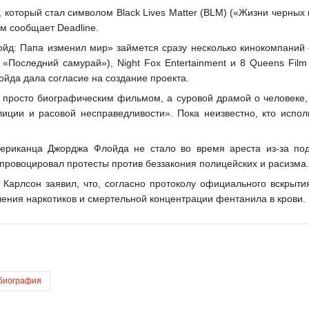
оторый стал символом Black Lives Matter (BLM) («Жизни черных 
м сообщает Deadline.
йд: Папа изменил мир» займется сразу несколько кинокомпаний
 «Последний самурай»), Night Fox Entertainment и 8 Queens Film
ойда дала согласие на создание проекта.
е просто биографическим фильмом, а суровой драмой о человеке,
лиции и расовой несправедливости». Пока неизвестно, кто испол
ериканца Джорджа Флойда не стало во время ареста из-за по
провоцировал протесты против беззакония полицейских и расизма.
 Карлсон заявил, что, согласно протоколу официального вскрыти
ления наркотиков и смертельной концентрации фентанила в крови.
биография