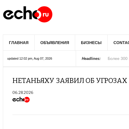
Мэрию Лос
ГЛАВНАЯ
ОБЪЯВЛЕНИЯ
БИЗНЕСЫ
CONTA
Более 300 
В округе С
Фермеры А
В Лас-Вега
Раскрыты п
Ариана Гра
Стало изве
Строители 
В Госдуме
Headlines:
updated 12:02 pm, Aug 07, 2026
Колорадо
НЕТАНЬЯХУ ЗАЯВИЛ ОБ УГРОЗА
06.28.2026