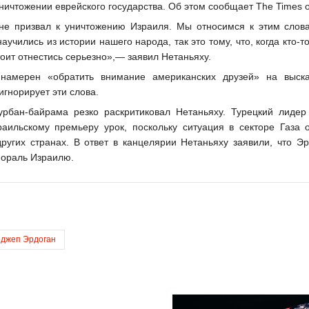
ичтожении еврейского государства. Об этом сообщает The Times of 
 не призвал к уничтожению Израиля. Мы относимся к этим слов
учились из истории нашего народа, так это тому, что, когда кто-то
тоит отнестись серьезно»,— заявил Нетаньяху.
 намерен «обратить внимание американских друзей» на выск
игнорирует эти слова.
рбан-байрама резко раскритиковал Нетаньяху. Турецкий лидер
аильскому премьеру урок, поскольку ситуация в секторе Газа 
ругих странах. В ответ в канцелярии Нетаньяху заявили, что Э
мораль Израилю.
еджеп Эрдоган