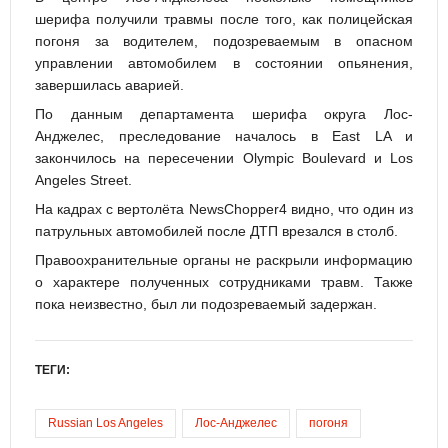
шерифа получили травмы после того, как полицейская
погоня за водителем, подозреваемым в опасном
управлении автомобилем в состоянии опьянения,
завершилась аварией.
По данным департамента шерифа округа Лос-
Анджелес, преследование началось в East LA и
закончилось на пересечении Olympic Boulevard и Los
Angeles Street.
На кадрах с вертолёта NewsChopper4 видно, что один из
патрульных автомобилей после ДТП врезался в столб.
Правоохранительные органы не раскрыли информацию
о характере полученных сотрудниками травм. Также
пока неизвестно, был ли подозреваемый задержан.
ТЕГИ:
Russian Los Angeles
Лос-Анджелес
погоня