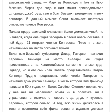
американский Запад, — Марк из Колорадо и Том из Нью-
Мексико. Через два года к ним может присоединиться
флоридец Джеб Буш, сын и брат бывших президентов и внук
сенатора. В данный момент Сенат включает шестерых
отпрысков членов Конгресса.
Палата представителей считается более демократичной, но
5 января, когда она будет заседать в своем новом составе, в
ней будет 21 отпрыск членов Конгресса. Плюс пять жен,
назначенных на место покойных мужей.
Если нью-йоркский губернатор Дэвид Патерсон назначит
Кэролайн Кеннеди на место Хиллари, ее будет
приветствовать на Капитолийском холме не только дядя
Эдвард, но и его сын член Палаты представителей Патрик
Кеннеди. Трудно представить себе, чтобы Патерсон не
назначил дочь Джона Кеннеди, в честь которой Нил Даймонд
написал в 60-х годах хит Sweet Caroline. Скептики ворчат, что
у нее нет ни малейшего опыта ни в политике, ни в
управлении: в отличие от своего отца, дядь и кузенов,
Кэролайн, которой сейчас 51 год, всю жизнь держалась в
тени и посвятила себя филантропии и изданию детских