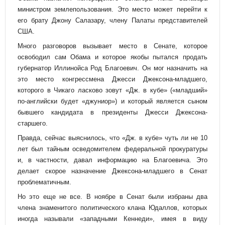
министром землепользования. Это место может перейти к
его брату Джону Салазару, члену Палаты представителей
США.
Много разговоров вызывает место в Сенате, которое
освободил сам Обама и которое якобы пытался продать
губернатор Иллинойса Род Благоевич. Он мог назначить на
это место конгрессмена Джесси Джексона-младшего,
которого в Чикаго ласково зовут «Дж. в кубе» («младший»
по-английски будет «джуниор») и который является сыном
бывшего кандидата в президенты Джесси Джексона-
старшего.
Правда, сейчас выяснилось, что «Дж. в кубе» чуть ли не 10
лет был тайным осведомителем федеральной прокуратуры
и, в частности, давал информацию на Благоевича. Это
делает скорое назначение Джексона-младшего в Сенат
проблематичным.
Но это еще не все. В ноябре в Сенат были избраны два
члена знаменитого политического клана Юдаллов, которых
иногда называли «западными Кеннеди», имея в виду