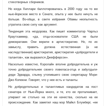
стихотворных сборников.
Но когда Хиллари баллотировалась в 2000 году на то же
нью-йоркское место в Сенате, опыта у нее было ничуть не
больше. Во-обще, в свете избрания Обамы неопытность
утратила свою силу как аргумент.
Тенденция эта нездорова. Как пишет комментатор Чарльз
Краутхаммер, «да, отцы-основатели США не были
демократами. Они верили в артистократию. Но, по их
замыслу, править должна естественная (а не
наследственная) аристократия, аристократия «добродетели и
талантов», как выразился Джефферсон».
Насколько известно, Кэролайн вполне добродетельна и уж
точно добродетельнее своего ловеласа-отца и забулдыги-
дяди Эдварда, спьяну утопившего свою секретаршу Мэри-
Джо Копекни. Говорят, что у нее есть и таланты.
Но добродетельных и талантливых кандидатов на пост
сенатора от Нью-Йорка много, и те, кто ее проталкивает,
упирают не столько на эти ее качества, сколько на ее
происхождение. Как заметил наш мэр Майкл Блумберг, «ее