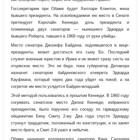
Госсекретарем при Обаме будет Хиллари Клинтон, жена
бывшего президента. На освобождаемое ею место в Сенате
претендует Кэролайн Кеннеди, дочь президента и
племянница двух сенаторов — нынешнего Эдварда и
бывшего Роберта, павшего в 1968 году от руки убийцы.
Место сенатора Джозефа Байдена, поднявшегося в вице-
президенты, может достаться его сыну Бо. Последний
служит военным юристом в Ираке и не может сразу сесть на
отцовское место. Это не беда: пока губернатор Делавэра
назначит сенатором байденовского клеврета Эдварда
Кауфмана, который через два года уйдет на покой, а на
согретое им место усядется Байден-младший.
Этой методой пользовались в прошлом Кеннеди. В 1960 году
согревать сенатское место Джона Кеннеди, избранного
президентом, было поручено его соседу по гарвардскому
общежитию Бену Смиту 2-му. Два года спустя Эдварду
стукнул тридцатник, положенный по конституции, и он занял
место брата, а Смит 2-й ушел в небытие.
Обама назначил колорадского сенатора Кена Салазара