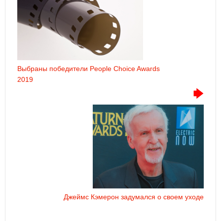
Выбраны победители People Choice Awards
2019
Джеймс Кэмерон задумался о своем уходе