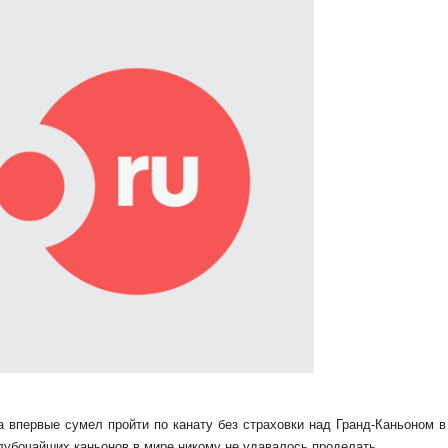
 впервые сумел пройти по канату без страховки над Гранд-Каньоном в
лубочайших каньонов в мире никому не удавалось проделать.