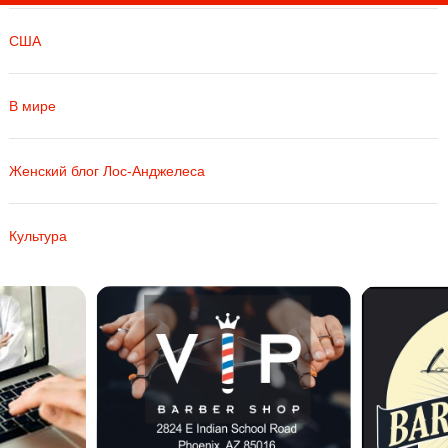
США
В мире
Женский блог Лос-Анджелеса
Культура