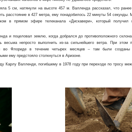
яла 5 см, натянули на высоте 457 м. Валленда рассказал, что ранее
еть расстояние в 427 метра, ему понадобилось 22 минуты 54 секунды.
ком в прямом эфире телеканала «Дискавери», который получил 
енда и поцеловал землю, когда добрался до противоположного склона
ь весьма непросто выполнить из-за сильнейшего ветра. При этом 
ся во Флориде в течение четырех месяцев – там были созданы 
рыми ему предстояло столкнуться в Аризоне.
ду Карлу Валленде, погибшему в 1978 году при переходе по тросу ме