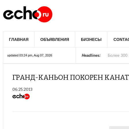
Мэрию Лос
ГЛАВНАЯ
ОБЪЯВЛЕНИЯ
БИЗНЕСЫ
CONTA
Более 300 
В округе С
Фермеры А
В Лас-Вега
Раскрыты п
Ариана Гра
Стало изве
Строители 
В Госдуме
Headlines:
updated 03:24 pm, Aug 07, 2026
Колорадо
ГРАНД-КАНЬОН ПОКОРЕН КАНАТ
06.25.2013