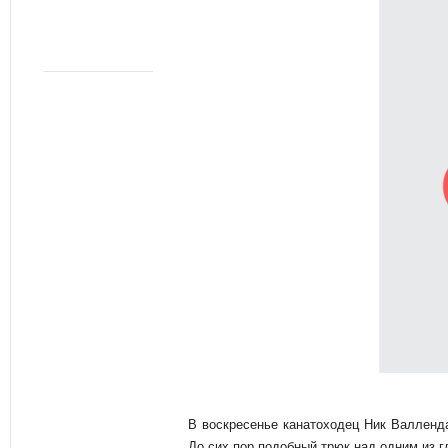
В воскресенье канатоходец Ник Валленда
До сих пор подобный трюк над одним из г