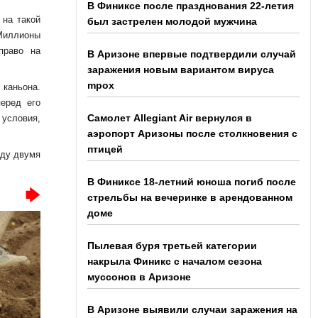
В Финиксе после празднования 22-летия
 на такой
был застрелен молодой мужчина
 Миллионы
право на
В Аризоне впервые подтвердили случай
заражения новым вариантом вируса
mpox
 каньона.
перед его
Самолет Allegiant Air вернулся в
условия,
аэропорт Аризоны после столкновения с
птицей
жду двумя
В Финиксе 18-летний юноша погиб после
стрельбы на вечеринке в арендованном
доме
Пылевая буря третьей категории
накрыла Финикс с началом сезона
муссонов в Аризоне
В Аризоне выявили случаи заражения на