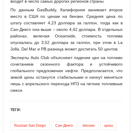
входит в число самых дорогих регионов страны.
По данным GasBuddy, Калифорния занимает второе
место в США по ценам на бензин. Средняя цена по
штату составляет 4,23 доллара за галлон, тогда как в
Сан-Диего она выше – около 4,42 доллара. В отдельных
районах, включая Oceanside, стоимость топлива
опускалась до 3,52 доллара за галлон, при этом в La
Jolla, Del Mar и PB разница может достигать 50 центов.
Эксперты Auto Club объясняют падение цен на топливо
сочетанием сезонного фактора и устойчивого
глобального предложения нефти. Предполагается, что
зимой цены останутся стабильными и начнут меняться
лишь с апрельского перехода НПЗ на летние топливные
смеси.
ТЕГИ:
Russian San Diego
Сан-Диего
бензин
цены