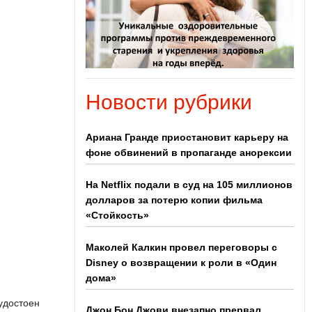
Новости рубрики
Ариана Гранде приостановит карьеру на
фоне обвинений в пропаганде анорексии
На Netflix подали в суд на 105 миллионов
долларов за потерю копии фильма
«Стойкость»
Маколей Калкин провел переговоры с
Disney о возвращении к роли в «Один
дома»
удостоен
Джон Бон Джови внезапно прервал