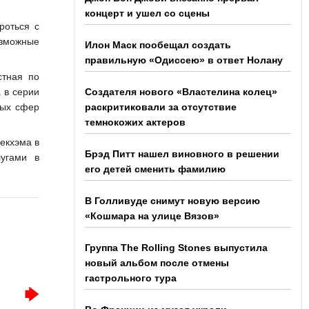
концерт и ушел со сцены
роться с
озможные
Илон Маск пообещал создать
правильную «Одиссею» в ответ Нолану
стная по
 в серии
Создателя нового «Властелина колец»
ных сфер
раскритиковали за отсутствие
темнокожих актеров
екхэма в
Брэд Питт нашел виновного в решении
угами в
его детей сменить фамилию
В Голливуде снимут новую версию
«Кошмара на улице Вязов»
Группа The Rolling Stones выпустила
новый альбом после отмены
гастрольного тура