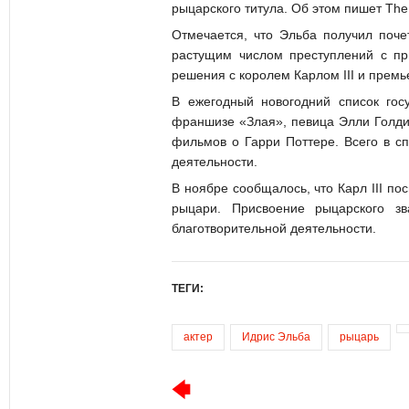
рыцарского титула. Об этом пишет The
Отмечается, что Эльба получил поче
растущим числом преступлений с п
решения с королем Карлом III и прем
В ежегодный новогодний список гос
франшизе «Злая», певица Элли Голди
фильмов о Гарри Поттере. Всего в с
деятельности.
В ноябре сообщалось, что Карл III по
рыцари. Присвоение рыцарского з
благотворительной деятельности.
ТЕГИ:
актер
Идрис Эльба
рыцарь