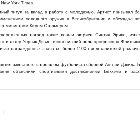
 New York Times.
тный титул за вклад в работу с молодежью. Артист призывал бо
рименением холодного оружия в Великобритании и обсуждал в
ьер-министром Киром Стармером.
ударственных наград также вошли актриса Синтия Эриво, изве
нг и актер Уорвик Дэвис, исполнивший роль профессора Флитвика
писке награжденных значатся более 1100 представителей различ
святил известного в прошлом футболиста сборной Англии Дэвида Б
вания объяснили спортивными достижениями Бекхэма и засл