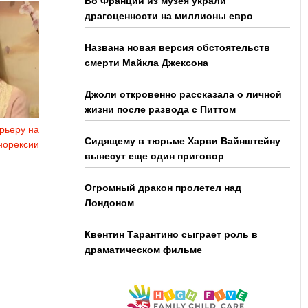
Во Франции из музея украли
драгоценности на миллионы евро
Названа новая версия обстоятельств
смерти Майкла Джексона
Джоли откровенно рассказала о личной
жизни после развода с Питтом
рьеру на
Сидящему в тюрьме Харви Вайнштейну
норексии
вынесут еще один приговор
Огромный дракон пролетел над
Лондоном
Квентин Тарантино сыграет роль в
драматическом фильме