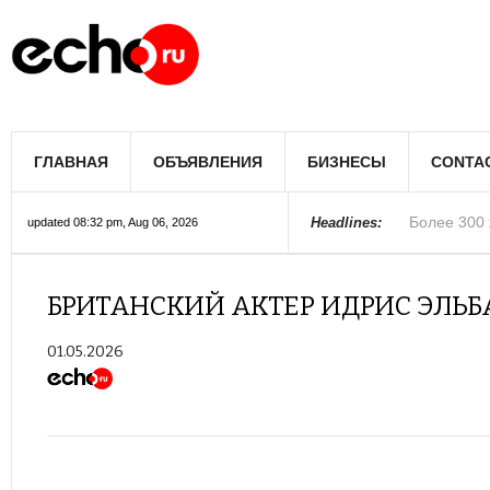
Мэрию Лос
ГЛАВНАЯ
ОБЪЯВЛЕНИЯ
БИЗНЕСЫ
CONTA
Более 300 
В округе С
Фермеры А
В Лас-Вега
Раскрыты п
Ариана Гра
Стало изве
Строители 
В Госдуме
Headlines:
updated 08:32 pm, Aug 06, 2026
Колорадо
БРИТАНСКИЙ АКТЕР ИДРИС ЭЛЬБ
01.05.2026