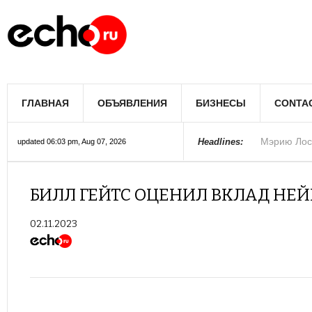
Мэрию Лос
ГЛАВНАЯ
ОБЪЯВЛЕНИЯ
БИЗНЕСЫ
CONTA
Более 300 
В округе С
Фермеры А
В Лас-Вега
Раскрыты п
Ариана Гра
Стало изве
Строители 
В Госдуме
Headlines:
updated 06:03 pm, Aug 07, 2026
Колорадо
БИЛЛ ГЕЙТС ОЦЕНИЛ ВКЛАД НЕЙ
02.11.2023