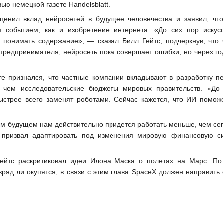
ью немецкой газете Handelsblatt.
ценил вклад нейросетей в будущее человечества и заявил, что
 событием, как и изобретение интернета. «До сих пор искус
не понимать содержание», — сказал Билл Гейтс, подчеркнув, что
предпринимателя, нейросеть пока совершает ошибки, но через го
е признался, что частные компании вкладывают в разработку п
, чем исследовательские бюджеты мировых правительств. «До
ыстрее всего заменят роботами. Сейчас кажется, что ИИ помож
ом будущем нам действительно придется работать меньше, чем сег
ft призвал адаптировать под изменения мировую финансовую с
 Гейтс раскритиковал идеи Илона Маска о полетах на Марс. П
ряд ли окупятся, в связи с этим глава SpaceX должен направить 