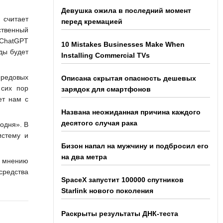
Девушка ожила в последний момент
 считает
перед кремацией
ственный
 ChatGPT
10 Mistakes Businesses Make When
ды будет
Installing Commercial TVs
ередовых
Описана скрытая опасность дешевых
 сих пор
зарядок для смартфонов
ет нам с
Названа неожиданная причина каждого
десятого случая рака
одня». В
истему и
Бизон напал на мужчину и подбросил его
на два метра
о мнению
средства
SpaceX запустит 100000 спутников
Starlink нового поколения
Раскрыты результаты ДНК-теста