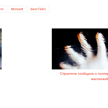
ети
Microsoft
Билл Гейтс
Строители сообщили о полтер
масонской