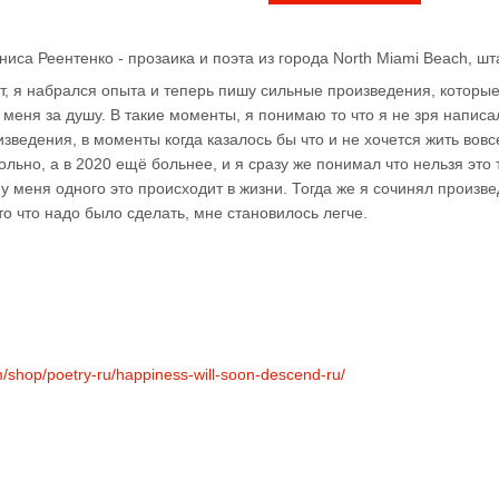
ниса Реентенко - прозаика и поэта из города North Miami Beach, ш
, я набрался опыта и теперь пишу сильные произведения, которые
меня за душу. В такие моменты, я понимаю то что я не зря написа
ведения, в моменты когда казалось бы что и не хочется жить вовсе
ольно, а в 2020 ещё больнее, и я сразу же понимал что нельзя это 
не у меня одного это происходит в жизни. Тогда же я сочинял произв
то что надо было сделать, мне становилось легче.
om/shop/poetry-ru/happiness-will-soon-descend-ru/