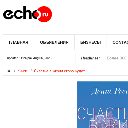
Мэрию Лос
ГЛАВНАЯ
ОБЪЯВЛЕНИЯ
БИЗНЕСЫ
CONTA
Более 300 
В округе С
Фермеры А
В Лас-Вега
Раскрыты п
Ариана Гра
Стало изве
Строители 
В Госдуме
Headlines:
updated 11:24 pm, Aug 06, 2026
Книги
Счастье в жизни скоро будет
Колорадо