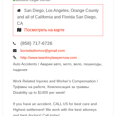
San Diego, Los Angeles, Orange County
and all of California and Florida San Diego,
CA
Посмотреть на карте
(858) 717-6726
borisdadiomov@gmail.com
http://www.iwantmylawyernow.com
Auto Accidents / Аварии:авто, мото, вело, пешиходы,
падения
Work Related Injuries and Worker's Compensation /
Трфвмы на работе, Компенсация за травмы.
Disability up to $1400 per week!
If you have an accident, CALL US for best care and
Highest settlement! We work with the best attoneys
and best doctors! Call today!