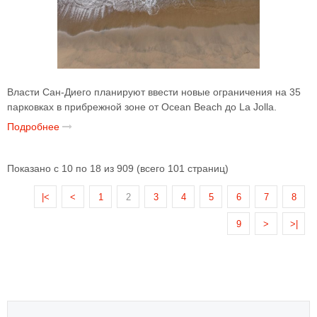
Власти Сан-Диего планируют ввести новые ограничения на 35
парковках в прибрежной зоне от Ocean Beach до La Jolla.
Подробнее
Показано с 10 по 18 из 909 (всего 101 страниц)
|<
<
1
2
3
4
5
6
7
8
9
>
>|