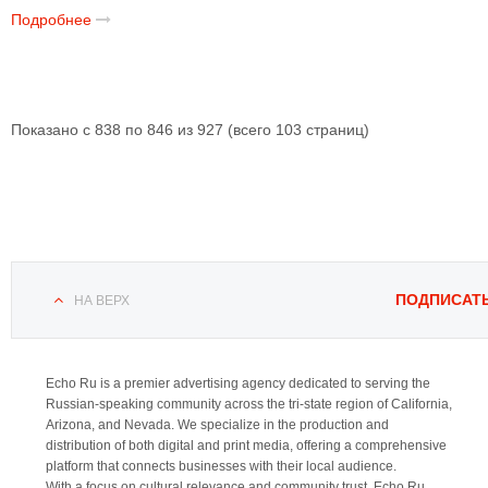
Подробнее
Показано с 838 по 846 из 927 (всего 103 страниц)
ПОДПИСАТ
НА ВЕРХ
Echo Ru is a premier advertising agency dedicated to serving the
Russian-speaking community across the tri-state region of California,
Arizona, and Nevada. We specialize in the production and
distribution of both digital and print media, offering a comprehensive
platform that connects businesses with their local audience.
With a focus on cultural relevance and community trust, Echo Ru