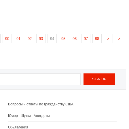
90
91
92
93
94
95
96
97
98
>
>|
Вопросы и ответы по гражданству США
Юмор - Шутки - Анекдоты
Обьявления