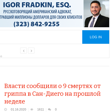
LOG IN
ge
ой платы
дачи воды из реки
сти
ксии
ых звонков аферистов
Власти сообщили о 9 смертях от
гриппа в Сан-Диего на прошлой
неделе
01.16.2020
1611
0