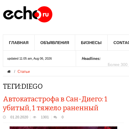
Мэрию Лос
ГЛАВНАЯ
ОБЪЯВЛЕНИЯ
БИЗНЕСЫ
CONTA
Более 300 
В округе С
Фермеры А
В Лас-Вега
Раскрыты п
Ариана Гра
Стало изве
Строители 
В Госдуме
Headlines:
updated 11:05 am, Aug 06, 2026
Статьи
Колорадо
ТЕГИ:DIEGO
Автокатастрофа в Сан-Диего: 1
убитый, 1 тяжело раненный
01.20.2020
1301
0