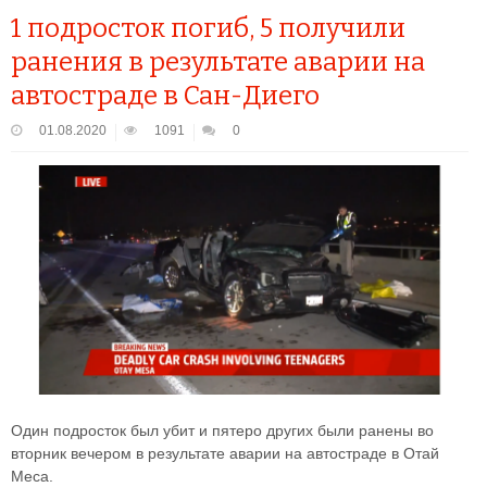
1 подросток погиб, 5 получили
ранения в результате аварии на
автостраде в Сан-Диего
01.08.2020
1091
0
Один подросток был убит и пятеро других были ранены во
вторник вечером в результате аварии на автостраде в Отай
Меса.