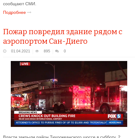
сообщают СМИ.
Подробнее
Пожар повредил здание рядом с
аэропортом Сан-Диего
01.04.2021
895
0
Власти закрыли район Тихоокеанского шоссе в субботу, 2