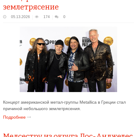
землетрясение
05.13.2026
174
0
Концерт американской метал-группы Metallica в Греции стал
причиной небольшого землетрясения.
Подробнее
Медсестру из округа Лос-Анджелес