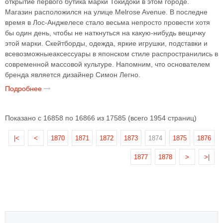
открытие первого бутика марки Токидоки в этом городе.
Магазин расположился на улице Melrose Avenue. В последне
время в Лос-Анджелесе стало весьма непросто провести хотя
бы один день, чтобы не наткнуться на какую-нибудь вещичку
этой марки. Скейтборды, одежда, яркие игрушки, подставки и
всевозможныеаксессуары в японском стиле распространились в
современной массовой культуре. Напомним, что основателем
бренда является дизайнер Симон Легно.
Подробнее
Показано с 16858 по 16866 из 17585 (всего 1954 страниц)
|<
<
1870
1871
1872
1873
1874
1875
1876
1877
1878
>
>|