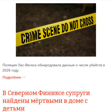
Полиция Лас-Вегаса обнародовала данные о числе убийств в
2026 году.
Подробнее
В Северном Финиксе супруги
найдены мёртвыми в доме с
детьми