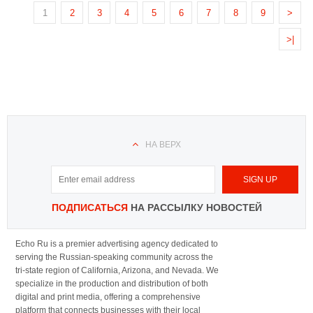
1
2
3
4
5
6
7
8
9
>
>|
НА ВЕРХ
ПОДПИСАТЬСЯ
НА РАССЫЛКУ НОВОСТЕЙ
Echo Ru is a premier advertising agency dedicated to
serving the Russian-speaking community across the
tri-state region of California, Arizona, and Nevada. We
specialize in the production and distribution of both
digital and print media, offering a comprehensive
platform that connects businesses with their local