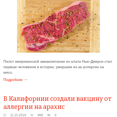
Пилот американской авиакомпании из штата Нью-Джерси стал
первым человеком в истории, умершим из-за аллергии на
мясо.
Подробнее
В Калифорнии создали вакцину от
аллергии на арахис
11.15.2019
968
0