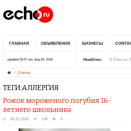
В Лос-Андж
ГЛАВНАЯ
ОБЪЯВЛЕНИЯ
БИЗНЕСЫ
CONTA
В Южном Л
Купить дом
Полиция Ф
Цены на жи
Раскрыты д
Джеймс Кэ
Сенат США 
Королеву к
При мощно
Headlines:
updated 09:57 am, Aug 09, 2026
Статьи
ТЕГИ:АЛЛЕРГИЯ
Рожок мороженого погубил 16-
летнего школьника
05.22.2026
158
0