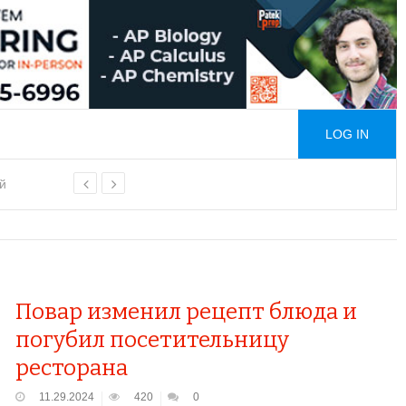
LOG IN
й
ой основе
Повар изменил рецепт блюда и
погубил посетительницу
ресторана
11.29.2024
420
0